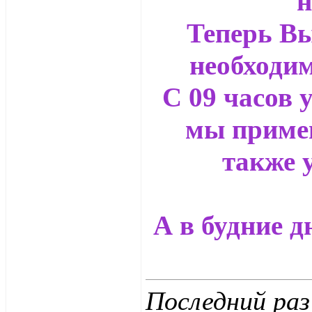
н
Теперь Вы
необходим
С 09 часов у
мы примем
также 
А в будние д
Последний ра