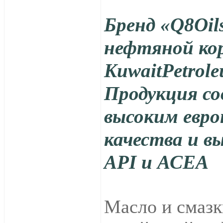
Бренд «Q8Oi
нефтяной ко
KuwaitPetrole
Продукция с
высоким евр
качества и 
API и АСЕА
Масло и смазк