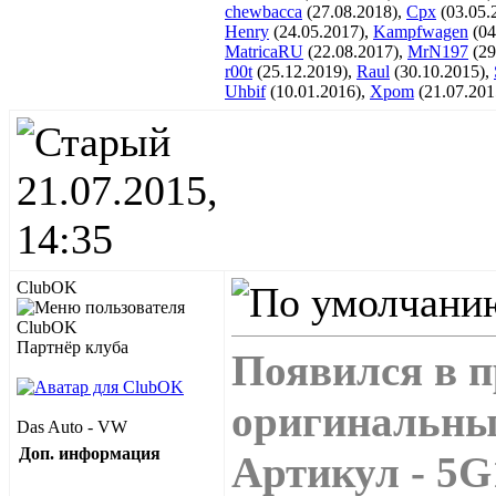
chewbacca
(27.08.2018),
Cpx
(03.05.
Henry
(24.05.2017),
Kampfwagen
(04
MatricaRU
(22.08.2017),
MrN197
(29
r00t
(25.12.2019),
Raul
(30.10.2015),
Uhbif
(10.01.2016),
Xpom
(21.07.201
21.07.2015,
14:35
ClubOK
Партнёр клуба
Появился в 
оригинальных
Das Auto - VW
Доп. информация
Артикул - 5