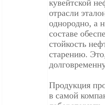
кувейтской неф
отрасли этало
однородно, а 
составе обесп
стойкость неф
старению. Это,
долговременну
Продукция про
в самой компа