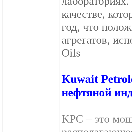
лабораториях.
качестве, кото
год, что полож
агрегатов, ис
Oils
Kuwait Petro
нефтяной ин
KРC – это мощ
располагающе