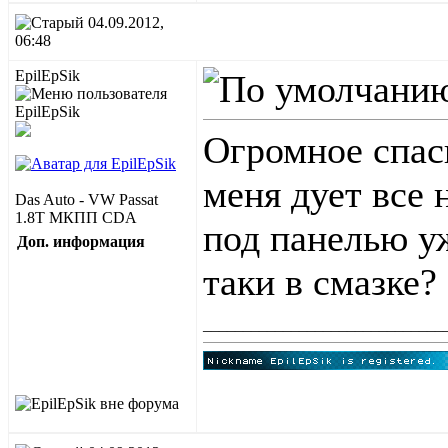
04.09.2012,
06:48
EpilEpSik
Огромное спас
меня дует все 
Das Auto - VW Passat
1.8T МКПП CDA
под панелью у
Доп. информация
таки в смазке?
______________________________