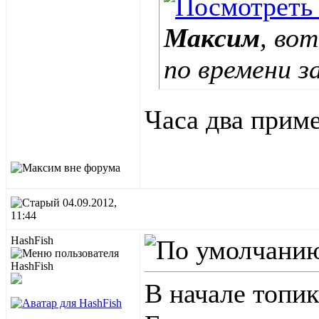
Макcим
, во
по времени з
Часа два прим
04.09.2012,
11:44
HashFish
В начале топик