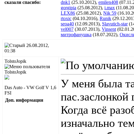
сказали cпасибо:
dnk1
(25.10.2012),
emilen408
(07.11.
gorgipia
(25.08.2012),
i.max
(11.08.2
LEX86
(25.08.2012),
Nik 59
(16.10.2
rtoxic
(04.10.2016),
Runik
(29.12.201
seoa40
(12.09.2013),
Slavutich-star
(1
vel007
(30.07.2013),
Vinsent
(02.01.2
митрофанушка
(18.07.2022),
Окисл
26.08.2012,
01:38
TolstoJopik
У меня была т
Das Auto - VW Golf V 1,6
FSI
пас.заслонкой г
Доп. информация
Когда всё разо
изначально тем